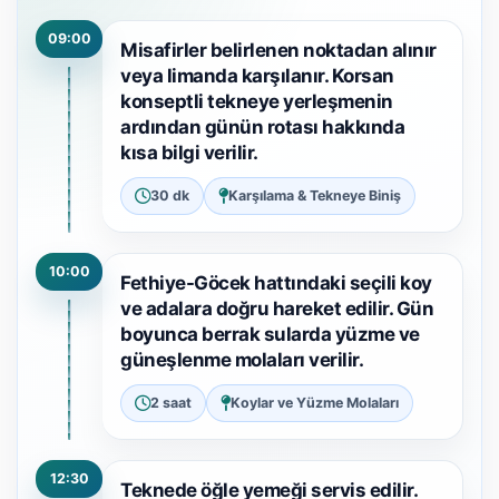
09:00
Misafirler belirlenen noktadan alınır
veya limanda karşılanır. Korsan
konseptli tekneye yerleşmenin
ardından günün rotası hakkında
kısa bilgi verilir.
30 dk
Karşılama & Tekneye Biniş
10:00
Fethiye-Göcek hattındaki seçili koy
ve adalara doğru hareket edilir. Gün
boyunca berrak sularda yüzme ve
güneşlenme molaları verilir.
2 saat
Koylar ve Yüzme Molaları
12:30
Teknede öğle yemeği servis edilir.