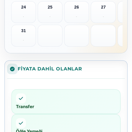
24
25
26
27
2
-
-
-
-
-
31
-
FIYATA DAHIL OLANLAR
Transfer
Öğle Yemeği