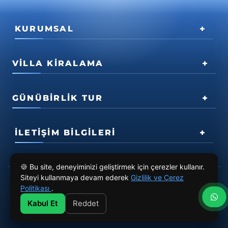
KURUMSAL
VILLA KIRALAMA
GÜNÜBIRLIK TUR
İLETIŞIM BILGILERI
🍪 Bu site, deneyiminizi geliştirmek için çerezler kullanır.
Siteyi kullanmaya devam ederek
Gizlilik ve Çerez
Politikası
.
KVKK Gizlilik Sözleşmesi
Site Kullanım Şartları
Kabul Et
Reddet
2024 © Stmanas Turizm Seyahat