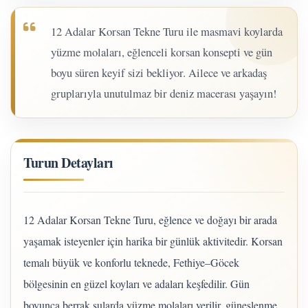
12 Adalar Korsan Tekne Turu ile masmavi koylarda
yüzme molaları, eğlenceli korsan konsepti ve gün
boyu süren keyif sizi bekliyor. Ailece ve arkadaş
gruplarıyla unutulmaz bir deniz macerası yaşayın!
Turun Detayları
12 Adalar Korsan Tekne Turu, eğlence ve doğayı bir arada
yaşamak isteyenler için harika bir günlük aktivitedir. Korsan
temalı büyük ve konforlu teknede, Fethiye–Göcek
bölgesinin en güzel koyları ve adaları keşfedilir. Gün
boyunca berrak sularda yüzme molaları verilir, güneşlenme