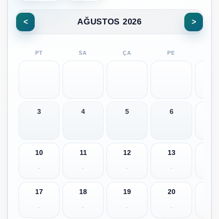
AĞUSTOS 2026
<
>
PT
SA
ÇA
PE
C
3
4
5
6
7
-
10
11
12
13
1
-
-
-
-
-
17
18
19
20
2
-
-
-
-
-